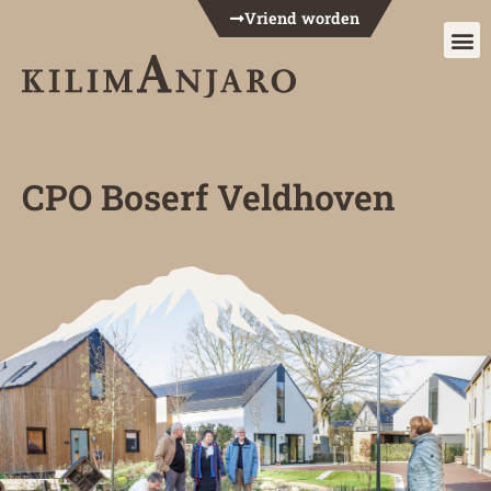
Vriend worden
Anderen over 
CPO Boserf Veldhoven